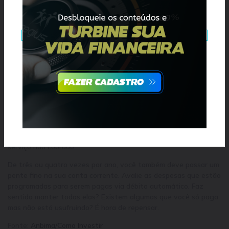
comparando produtos e empresas diferentes.
Se fizer sentido para você, experimente começar a anotar as
características dos produtos ou serviços que você gostaria de
adquirir – incluindo o mais importante, que são as condições de
pagamento. Isso vai ajudá-lo a priorizar as melhores
alternativas para você (e é muito possível que elas não sejam
as opções padrões).
Nada impede, no entanto, que você queira escolher a opção
padrão, de fato. Nesse caso, faça como eles e use a tecnologia
para ajudá-lo a se livrar de enrascadas. Se decidiu contratar um
serviço só para experimentar, programe, desde o início, um
lembrete no seu e-mail ou celular para o dia de cancelar o
serviço não cobrado.
De três ou quatro vezes por ano, você também deve passar um
pente fino na sua conta corrente. Avalie as despesas que estão
programadas para serem pagas via débito automático. Faz
sentido manter todas elas? Existem algumas que você só paga,
mas não está usufruindo? É hora de repensar.
Fonte:
Anbima/Como Investir