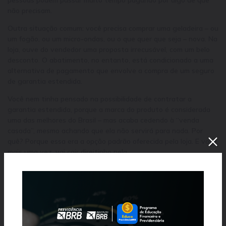
não precisam.
Outra situação comum: você precisa comprar uma geladeira – ou
um fogão, ou um micro-ondas, ou o que quer que seja – nova. Na
loja, ouve do vendedor uma proposta irrecusável, com um belo
desconto. O abatimento, no entanto, está condicionado a uma
alternativa de pagamento que envolve a compra de um seguro
de garantia estendida.
Você nem tinha pensado na possibilidade de contratar a
garantia estendida, porque a marca do produto é considerada
uma das melhores do Brasil – mas acaba cedendo à “venda
casada”, mesmo achando que ela não servirá para nada. Por
quê? Porque essa era a opção padrão oferecida pela loja. E você,
mais uma vez, vai cair direitinho nela.
Como se livrar?
Não é simples escapar da tentação da opção padrão, porque
isso envolve um esforço verdadeiro das pessoas. Elas precisam
estar dispostas a refletir e a escolher por si sós, mesmo que isso
signifique que elas gastarão mais tempo lendo informações e