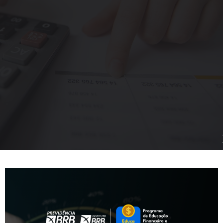
mplência do Consumidor (Peic), realizada pela Confederação Naciona
e 28% das famílias brasileiras estão endividadas. Com isso, muitas 
 O primeiro ponto é como você se relaciona com o dinheiro: quanto g