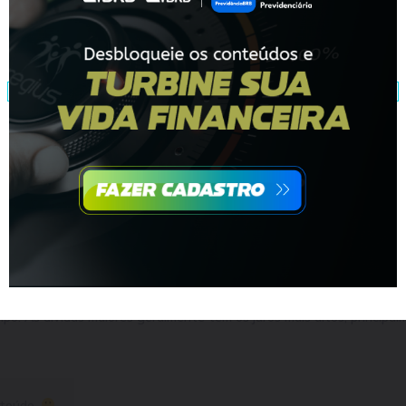
a você quitar suas dívidas de forma a não caiar novamente no
eiro passo importante nesse processo. Muitas vezes não temos uma n
situação se torna mais visível. Depois disso, resolver fica bem mais f
 faz se em uma planilha no excel ou se vai anotar em um papel. O
onde está indo o seu dinheiro. Para facilitar, divida entre gastos fix
muito, como: água, luz, telefone, internet; e gastos variáveis, que,
ro, como: supermercado, farmácia, lazer.
dívida, o quanto gasta por mês, reduza todos os gastos possíveis. V
s baratos, uma academia mais acessível, procurar lugares para lazer 
so identificar o que sobra para você se organizar para começar a pa
r por mês para quitá-las.
o menos importante. Renegocie a dívida, entre em contato com os seu
 de uma dívida lembre de renegociar primeiro as dívidas maiores, cas
po. As dívidas maiores geralmente têm os juros mais altos, principa
nteúdo.