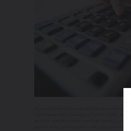
De acordo com a Pesquisa de Endividamento e Inadi
Comércio de Bens, Serviços e Turismo (CNC), mais d
se veem com dificuldades para sair dessa situação.
quanto deve, quanto gasta, com o que gasta etc.