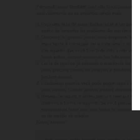
Pensando nisso também, aqui vão cinco passos par
endividamento ou se endividar ainda mais.
Faça uma lista de suas dívidas: este é um prim
exata do tamanho do problema. Ao anotar tudo, a 
Checklist de gastos: anote suas despesas, tanto
importante é conseguir ter a consciência de para 
são aqueles que você tem todo mês e não variam 
nome indica, sempre variam de um mês para o out
Corte de gastos: já sabendo o montante da sua 
pode procurar planos de internet e telefonia mai
gastem menos.
Estabeleça quanto você pode pagar: aqui é preci
suas dívidas. Calcule quanto poderá disponibiliza
Renegocie: agora, o último passo e nem por iss
credores e tente renegociar. Se você possui mais
seja possível fazer isso com todas ao mesmo tem
as de cartão de crédito.
Fonte: Mirador
Você precisa estar logado para avaliar este co