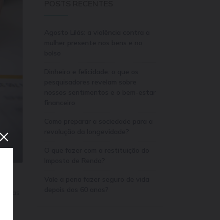
POSTS RECENTES
Agosto Lilás: a violência contra a
mulher presente nos bens e no
bolso
Dinheiro e felicidade: o que os
pesquisadores revelam sobre
nossos sentimentos e o bem-estar
financeiro
Como preparar a sociedade para a
revolução da longevidade?
O que fazer com a restituição do
Imposto de Renda?
Vale a pena fazer seguro de vida
l do
depois dos 60 anos?
pessoas
anha,