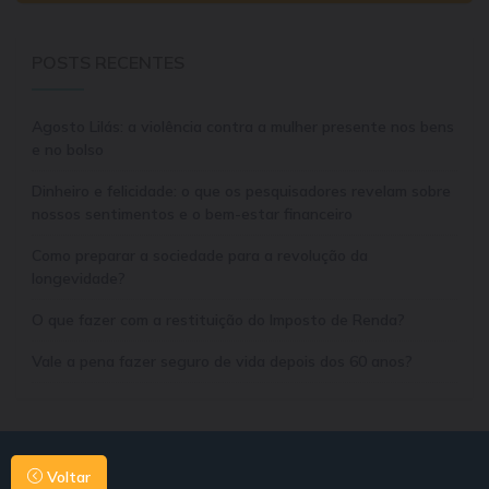
POSTS RECENTES
Agosto Lilás: a violência contra a mulher presente nos bens
e no bolso
Dinheiro e felicidade: o que os pesquisadores revelam sobre
nossos sentimentos e o bem-estar financeiro
Como preparar a sociedade para a revolução da
longevidade?
O que fazer com a restituição do Imposto de Renda?
Vale a pena fazer seguro de vida depois dos 60 anos?
Voltar