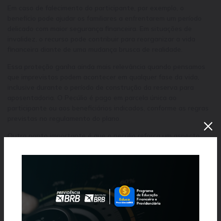
Em caso de falecimento do participante, por exemplo, o
benefício pode ajudar os familiares a enfrentarem um período
delicado com maior segurança financeira. Em situações de
invalidez, o recurso pode contribuir para reorganizar a vida
financeira diante de uma mudança brusca de realidade.
Essa proteção ganha ainda mais relevância quando pensamos
que imprevistos podem acontecer em qualquer fase da vida,
inclusive durante o período de construção da reserva para
aposentadoria. O Pecúlio é pago em parcela única ao
participante ou aos beneficiários indicados, conforme as regras
previstas no regulamento do plano.
Outro ponto importante é que o pecúlio reforça um aspecto
essencial do planejamento financeiro, cuidando não apenas do
futuro desejado, mas também dos riscos que podem impactar a
estabilidade financeira da família.
Muitas vezes, o planejamento financeiro é associado apenas à
acumulação de patrimônio. Porém, proteção também faz parte
desse processo. Afinal, construir uma reserva para o amanhã é
importante, mas garantir amparo diante de situações