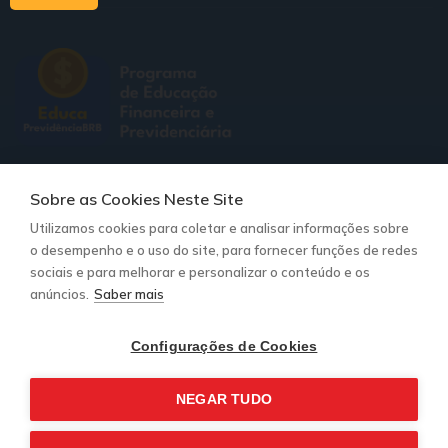
Redes sociais:
Sobre as Cookies Neste Site
Utilizamos cookies para coletar e analisar informações sobre
Contato para suporte:
o desempenho e o uso do site, para fornecer funções de redes
comunicacao@mirador360.com.br
sociais e para melhorar e personalizar o conteúdo e os
anúncios.
Saber mais
Nosso Propósito
Notícias
Configurações de Cookies
Trilhas
Termos de Política e privacidade
NEGAR TUDO
Formulário de Denúncia
© 2026 - Previdência BRB - Todos os direitos reservados |
Gire a roleta da fortuna!