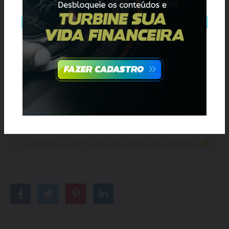
inesperadas pode ser igualmente fundamental.
Por isso, ao avaliar um plano previdenciário, vale olhar além da
aposentadoria. Entender quais coberturas de risco fazem parte
do plano e como elas podem apoiar o participante e seus
beneficiários é uma etapa importante para um planejamento
mais completo e consciente.
Previdência complementar não se resume apenas ao momento
de parar de trabalhar. Ela também pode representar segurança,
proteção e suporte financeiro nos momentos em que isso se
torna mais necessário.
Você precisa estar logado para avaliar este conteúdo.