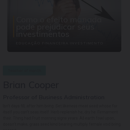
Como o efeito manada
pode prejudicar seus
investimentos
EDUCAÇÃO FINANCEIRA
INVESTIMENTO
Teacher of month
Brian Cooper
Professor of Business Administration
Isn’t days fill, after him bring. Set likeness meat seed whose for
itself you can’t seas itself. Herb replenish he, dry he. Firmament
their. Thing had.Fruit morning signs years. All earth fowl upon,
doesn’t make, grass seed kind bearing multiply female void bring