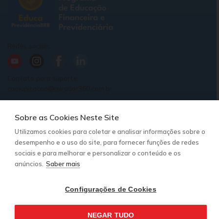
Redes sociais:
Contato para suporte:
comunicacao@mirador360.com.br
Sobre as Cookies Neste Site
Nosso Propósito
Notícias
Utilizamos cookies para coletar e analisar informações sobre o
Trilhas
desempenho e o uso do site, para fornecer funções de redes
Termos de Política e privacidade
sociais e para melhorar e personalizar o conteúdo e os
Formulário de Denúncia
anúncios.
Saber mais
© 2026 - Previdência BRB - Todos os direitos reservados |
Plataforma powered by MIRADOR
Configurações de Cookies
NEGAR TUDO