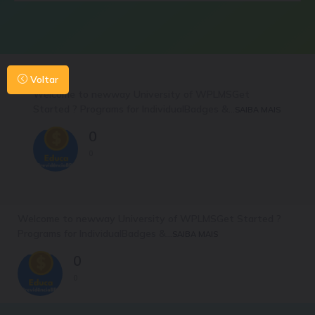
Voltar
Welcome to newway University of WPLMSGet
Started ? Programs for IndividualBadges &...
SAIBA MAIS
0
0
Welcome to newway University of WPLMSGet Started ?
Programs for IndividualBadges &...
SAIBA MAIS
0
0