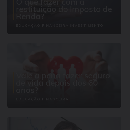
O que fazer com a
restituição do Imposto de
Renda?
EDUCAÇÃO FINANCEIRA
INVESTIMENTO
Vale a pena fazer seguro
de vida depois dos 60
anos?
EDUCAÇÃO FINANCEIRA